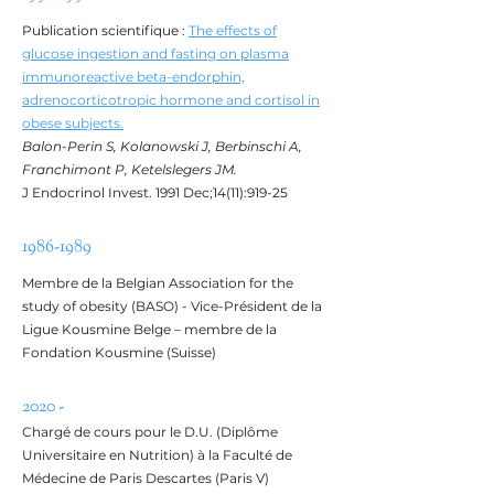
Publication scientifique :
The effects of
glucose ingestion and fasting on plasma
immunoreactive beta-endorphin,
adrenocorticotropic hormone and cortisol in
obese subjects.
Balon-Perin S, Kolanowski J, Berbinschi A,
Franchimont P, Ketelslegers JM.
J Endocrinol Invest. 1991 Dec;14(11):919-25
1986-1989
Membre de la Belgian Association for the
study of obesity (BASO) - Vice-Président de la
Ligue Kousmine Belge – membre de la
Fondation Kousmine (Suisse)
2020 -
Chargé de cours pour le D.U. (Diplôme
Universitaire en Nutrition) à la Faculté de
Médecine de Paris Descartes (Paris V)